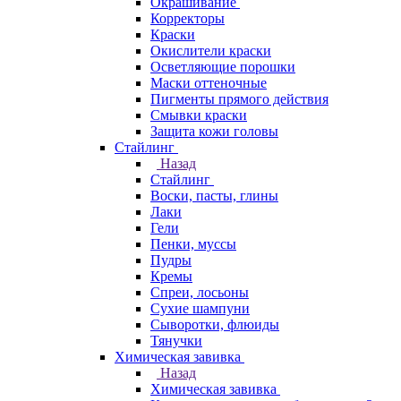
Окрашивание
Корректоры
Краски
Окислители краски
Осветляющие порошки
Маски оттеночные
Пигменты прямого действия
Смывки краски
Защита кожи головы
Стайлинг
Назад
Стайлинг
Воски, пасты, глины
Лаки
Гели
Пенки, муссы
Пудры
Кремы
Спреи, лосьоны
Сухие шампуни
Сыворотки, флюиды
Тянучки
Химическая завивка
Назад
Химическая завивка