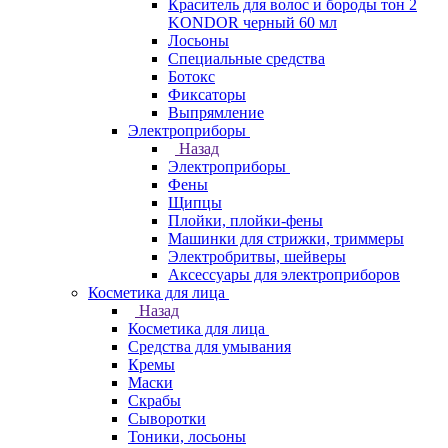
Краситель для волос и бороды тон 2
KONDOR черный 60 мл
Лосьоны
Специальные средства
Ботокс
Фиксаторы
Выпрямление
Электроприборы
Назад
Электроприборы
Фены
Щипцы
Плойки, плойки-фены
Машинки для стрижки, триммеры
Электробритвы, шейверы
Аксессуары для электроприборов
Косметика для лица
Назад
Косметика для лица
Средства для умывания
Кремы
Маски
Скрабы
Сыворотки
Тоники, лосьоны