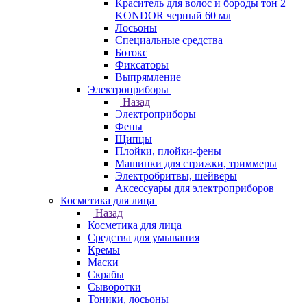
Краситель для волос и бороды тон 2
KONDOR черный 60 мл
Лосьоны
Специальные средства
Ботокс
Фиксаторы
Выпрямление
Электроприборы
Назад
Электроприборы
Фены
Щипцы
Плойки, плойки-фены
Машинки для стрижки, триммеры
Электробритвы, шейверы
Аксессуары для электроприборов
Косметика для лица
Назад
Косметика для лица
Средства для умывания
Кремы
Маски
Скрабы
Сыворотки
Тоники, лосьоны