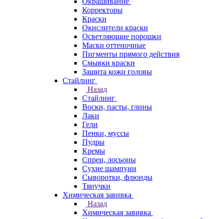
Окрашивание
Корректоры
Краски
Окислители краски
Осветляющие порошки
Маски оттеночные
Пигменты прямого действия
Смывки краски
Защита кожи головы
Стайлинг
Назад
Стайлинг
Воски, пасты, глины
Лаки
Гели
Пенки, муссы
Пудры
Кремы
Спреи, лосьоны
Сухие шампуни
Сыворотки, флюиды
Тянучки
Химическая завивка
Назад
Химическая завивка