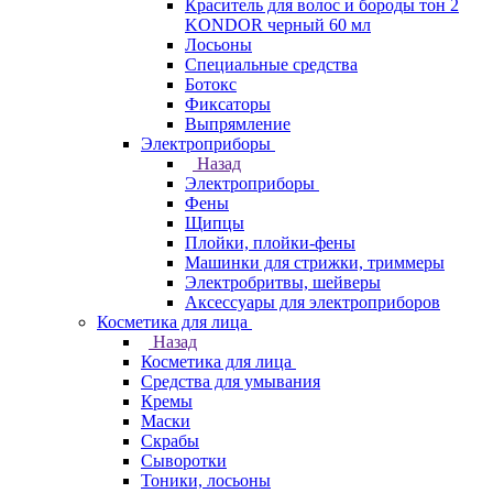
Краситель для волос и бороды тон 2
KONDOR черный 60 мл
Лосьоны
Специальные средства
Ботокс
Фиксаторы
Выпрямление
Электроприборы
Назад
Электроприборы
Фены
Щипцы
Плойки, плойки-фены
Машинки для стрижки, триммеры
Электробритвы, шейверы
Аксессуары для электроприборов
Косметика для лица
Назад
Косметика для лица
Средства для умывания
Кремы
Маски
Скрабы
Сыворотки
Тоники, лосьоны