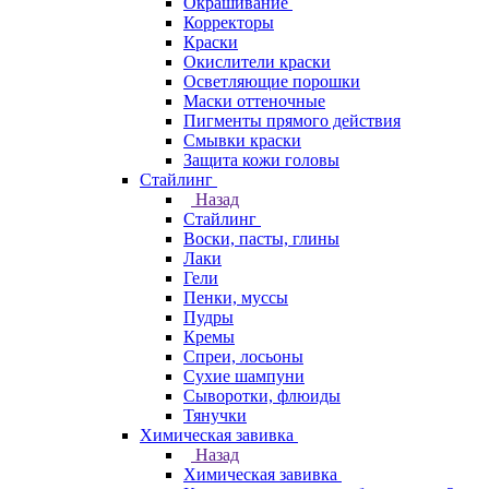
Окрашивание
Корректоры
Краски
Окислители краски
Осветляющие порошки
Маски оттеночные
Пигменты прямого действия
Смывки краски
Защита кожи головы
Стайлинг
Назад
Стайлинг
Воски, пасты, глины
Лаки
Гели
Пенки, муссы
Пудры
Кремы
Спреи, лосьоны
Сухие шампуни
Сыворотки, флюиды
Тянучки
Химическая завивка
Назад
Химическая завивка