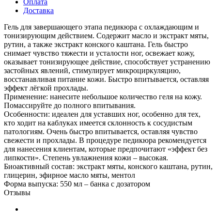
Оплата
Доставка
Гель для завершающего этапа педикюра с охлаждающим и
тонизирующим действием. Содержит масло и экстракт мяты,
рутин, а также экстракт конского каштана. Гель быстро
снимает чувство тяжести и усталости ног, освежает кожу,
оказывает тонизирующее действие, способствует устранению
застойных явлений, стимулирует микроциркуляцию,
восстанавливая питание кожи. Быстро впитывается, оставляя
эффект лёгкой прохлады.
Применение: нанесите небольшое количество геля на кожу.
Помассируйте до полного впитывания.
Особенности: идеален для уставших ног, особенно для тех,
кто ходит на каблуках имеется склонность к сосудистым
патологиям. Очень быстро впитывается, оставляя чувство
свежести и прохлады. В процедуре педикюра рекомендуется
для нанесения клиентам, которые предпочитают «эффект без
липкости». Степень увлажнения кожи – высокая.
Биоактивный состав: экстракт мяты, конского каштана, рутин,
глицерин, эфирное масло мяты, ментол
Форма выпуска: 550 мл – банка с дозатором
Отзывы