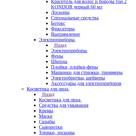
Краситель для волос и бороды тон 2
KONDOR черный 60 мл
Лосьоны
Специальные средства
Ботокс
Фиксаторы
Выпрямление
Электроприборы
Назад
Электроприборы
Фены
Щипцы
Плойки, плойки-фены
Машинки для стрижки, триммеры
Электробритвы, шейверы
Аксессуары для электроприборов
Косметика для лица
Назад
Косметика для лица
Средства для умывания
Кремы
Маски
Скрабы
Сыворотки
Тоники, лосьоны