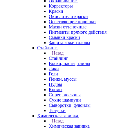
Окрашивание
Корректоры
Краски
Окислители краски
Осветляющие порошки
Маски оттеночные
Пигменты прямого действия
Смывки краски
Защита кожи головы
Стайлинг
Назад
Стайлинг
Воски, пасты, глины
Лаки
Гели
Пенки, муссы
Пудры
Кремы
Спреи, лосьоны
Сухие шампуни
Сыворотки, флюиды
Тянучки
Химическая завивка
Назад
Химическая завивка