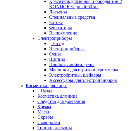
Краситель для волос и бороды тон 2
KONDOR черный 60 мл
Лосьоны
Специальные средства
Ботокс
Фиксаторы
Выпрямление
Электроприборы
Назад
Электроприборы
Фены
Щипцы
Плойки, плойки-фены
Машинки для стрижки, триммеры
Электробритвы, шейверы
Аксессуары для электроприборов
Косметика для лица
Назад
Косметика для лица
Средства для умывания
Кремы
Маски
Скрабы
Сыворотки
Тоники, лосьоны