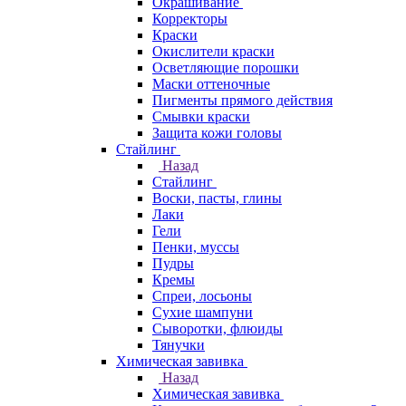
Окрашивание
Корректоры
Краски
Окислители краски
Осветляющие порошки
Маски оттеночные
Пигменты прямого действия
Смывки краски
Защита кожи головы
Стайлинг
Назад
Стайлинг
Воски, пасты, глины
Лаки
Гели
Пенки, муссы
Пудры
Кремы
Спреи, лосьоны
Сухие шампуни
Сыворотки, флюиды
Тянучки
Химическая завивка
Назад
Химическая завивка