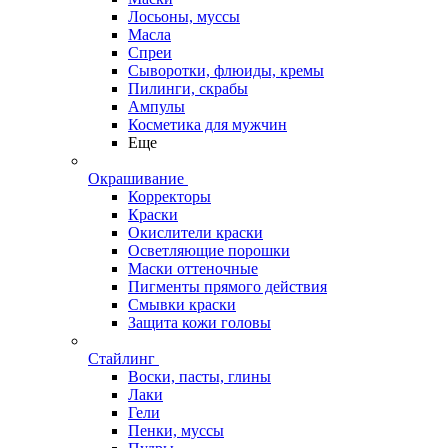
Лосьоны, муссы
Масла
Спреи
Сыворотки, флюиды, кремы
Пилинги, скрабы
Ампулы
Косметика для мужчин
Еще
Окрашивание
Корректоры
Краски
Окислители краски
Осветляющие порошки
Маски оттеночные
Пигменты прямого действия
Смывки краски
Защита кожи головы
Стайлинг
Воски, пасты, глины
Лаки
Гели
Пенки, муссы