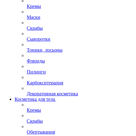
Кремы
Маски
Скрабы
Сыворотки
Тоники, лосьоны
Флюиды
Пилинги
Карбокситерапия
Декоративная косметика
Косметика для тела
Кремы
Скрабы
Обертывания