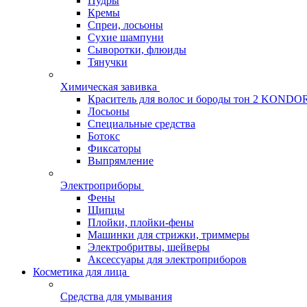
Пудры
Кремы
Спреи, лосьоны
Сухие шампуни
Сыворотки, флюиды
Тянучки
Химическая завивка
Краситель для волос и бороды тон 2 KONDO
Лосьоны
Специальные средства
Ботокс
Фиксаторы
Выпрямление
Электроприборы
Фены
Щипцы
Плойки, плойки-фены
Машинки для стрижки, триммеры
Электробритвы, шейверы
Аксессуары для электроприборов
Косметика для лица
Средства для умывания