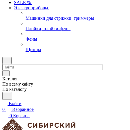
SALE %
Электроприборы
Машинки для стрижки, триммеры
Плойки, плойки-фены
Фены
Щипцы
Каталог
По всему сайту
По каталогу
Войти
0
Избранное
0
Корзина