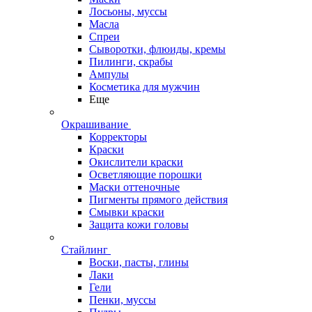
Лосьоны, муссы
Масла
Спреи
Сыворотки, флюиды, кремы
Пилинги, скрабы
Ампулы
Косметика для мужчин
Еще
Окрашивание
Корректоры
Краски
Окислители краски
Осветляющие порошки
Маски оттеночные
Пигменты прямого действия
Смывки краски
Защита кожи головы
Стайлинг
Воски, пасты, глины
Лаки
Гели
Пенки, муссы