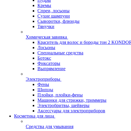
Пудры
Кремы
Спреи, лосьоны
Сухие шампуни
Сыворотки, флюиды
Тянучки
Химическая завивка
Краситель для волос и бороды тон 2 KONDO
Лосьоны
Специальные средства
Ботокс
Фиксаторы
Выпрямление
Электроприборы
Фены
Щипцы
Плойки, плойки-фены
Машинки для стрижки, триммеры
Электробритвы, шейверы
Аксессуары для электроприборов
Косметика для лица
Средства для умывания