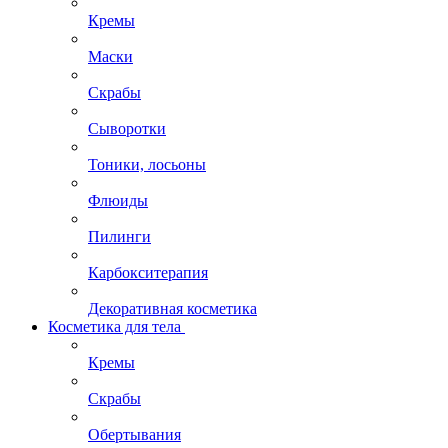
Кремы
Маски
Скрабы
Сыворотки
Тоники, лосьоны
Флюиды
Пилинги
Карбокситерапия
Декоративная косметика
Косметика для тела
Кремы
Скрабы
Обертывания