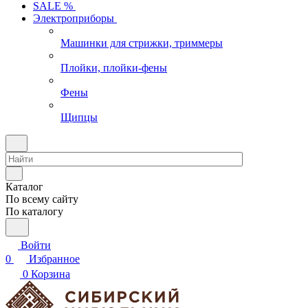
SALE %
Электроприборы
Машинки для стрижки, триммеры
Плойки, плойки-фены
Фены
Щипцы
Каталог
По всему сайту
По каталогу
Войти
0
Избранное
0
Корзина