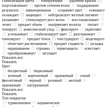
стабилизация цвета
тонирующий
удаление краски
подготавливает
против сечения волос
поддержание
результата
ламинирование
сохраняет цвет
освежает/
охлаждает
защищает
нейтрализует желтый пигмент
увлажняет
стимулирует рост волос
восстанавливает
лечит
придает объем
выпрямляет волосы
питает
тонирует
комплексный уход
фиксирует
укрепляет
успокаивает
стабилизирует цвет
разглаживает
тонизирует
придает блеск
текстурирует
моделирует
облегчает расчесывание
придает гладкость
укладка
окрашивание
стрижка
термозащита
осветляет
преобразовывает
загущает
Показать все
Показать
Цвет
бесцветный
бирюзовый
зеленый
коричневый
оранжевый
синий
фиолетовый
черный
розовый
желтый
оранжевый
натуральный
Показать все
Показать
Тип покрытия
турмалиновое
керамическое