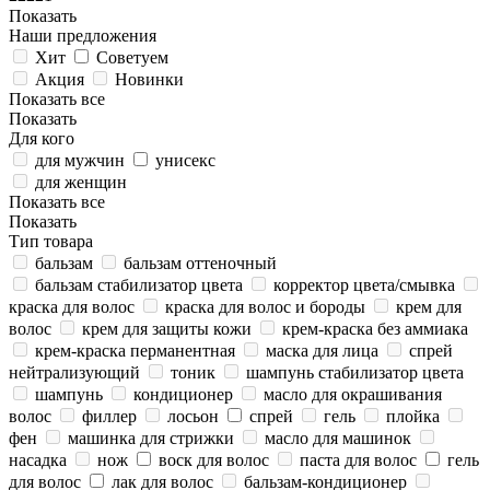
Показать
Наши предложения
Хит
Советуем
Акция
Новинки
Показать все
Показать
Для кого
для мужчин
унисекс
для женщин
Показать все
Показать
Тип товара
бальзам
бальзам оттеночный
бальзам стабилизатор цвета
корректор цвета/смывка
краска для волос
краска для волос и бороды
крем для
волос
крем для защиты кожи
крем-краска без аммиака
крем-краска перманентная
маска для лица
спрей
нейтрализующий
тоник
шампунь стабилизатор цвета
шампунь
кондиционер
масло для окрашивания
волос
филлер
лосьон
спрей
гель
плойка
фен
машинка для стрижки
масло для машинок
насадка
нож
воск для волос
паста для волос
гель
для волос
лак для волос
бальзам-кондиционер