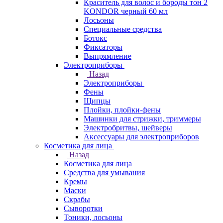
Краситель для волос и бороды тон 2
KONDOR черный 60 мл
Лосьоны
Специальные средства
Ботокс
Фиксаторы
Выпрямление
Электроприборы
Назад
Электроприборы
Фены
Щипцы
Плойки, плойки-фены
Машинки для стрижки, триммеры
Электробритвы, шейверы
Аксессуары для электроприборов
Косметика для лица
Назад
Косметика для лица
Средства для умывания
Кремы
Маски
Скрабы
Сыворотки
Тоники, лосьоны