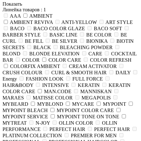
Показать
Линейка товаров
: 1
AAA
AMBIENT
AMBIENT REVIVA
ANTI-YELLOW
ART STYLE
BACO
BACO COLOR GLAZE
BACO SOFT
BARBER STYLE
BASIC LINE
BE COLOR
BE
CURL
BE FILL
BE SILVER
BIONIKA
BIOTIN
SECRETS
BLACK
BLEACHING POWDER
BLOND
BLONDE ELEVATION
CARE
COCKTAIL
BAR
COLOR
COLOR CARE
COLOR REFRESH
COLORFIX AMBIENT
CREAM ACTIVATOR
CRUSH COLOUR
CURL & SMOOTH HAIR
DAILY
Energy
FASHION LOOK
FULL FORCE
HAIR&BODY
INTENSIVE
KERATIN
KERATIN
COLOR CARE
MAN.CODE
MANNISKAN
MARAES
MATISSE COLOR
MEGAPOLIS
MYBEARD
MYBLOND
MYCARE
MYPOINT
MYPOINT BLEACH
MYPOINT COLOR CARE
MYPOINT SERVICE
MYPOINT TONE ON TONE
MYTREAT
N-JOY
OLLIN COLOR
OLLIN
PERFORMANCE
PERFECT HAIR
PERFECT HAIR
PLATINUM COLLECTION
PREMIER FOR MEN