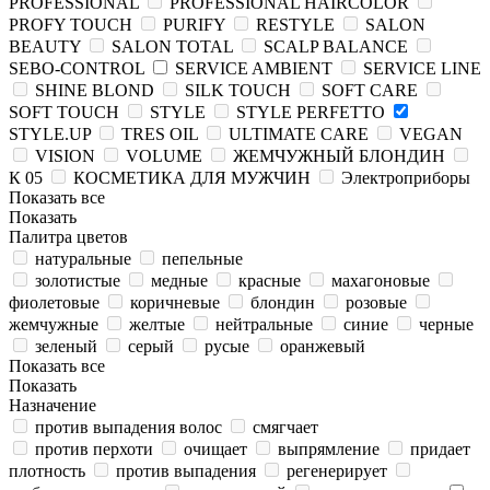
PROFESSIONAL
PROFESSIONAL HAIRCOLOR
PROFY TOUCH
PURIFY
RESTYLE
SALON
BEAUTY
SALON TOTAL
SCALP BALANCE
SEBO-CONTROL
SERVICE AMBIENT
SERVICE LINE
SHINE BLOND
SILK TOUCH
SOFT CARE
SOFT TOUCH
STYLE
STYLE PERFETTO
STYLE.UP
TRES OIL
ULTIMATE CARE
VEGAN
VISION
VOLUME
ЖЕМЧУЖНЫЙ БЛОНДИН
К 05
КОСМЕТИКА ДЛЯ МУЖЧИН
Электроприборы
Показать все
Показать
Палитра цветов
натуральные
пепельные
золотистые
медные
красные
махагоновые
фиолетовые
коричневые
блондин
розовые
жемчужные
желтые
нейтральные
синие
черные
зеленый
серый
русые
оранжевый
Показать все
Показать
Назначение
против выпадения волос
смягчает
против перхоти
очищает
выпрямление
придает
плотность
против выпадения
регенерирует