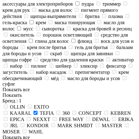
аксессуары для электроприборов
пудра
триммер
крем для рук
маска для волос
пигмент прямого
действия
щипцы-выпрямители
бритва
плазма
гель-краска
крем
маска тонирующая
масло для
волос
мусс
сыворотка
краска для бровей и ресниц
окислитель
порошок осветляющий
средство для
осветления
глина для волос
флюид
воск для усов и
бороды
крем после бритья
гель для бритья
бальзам
для бороды и усов
скраб
щипцы для завивки
щипцы гофре
средство для удаления краски
активатор
набор
пилинг
шейвер
эликсир
фиксатор
загуститель
набор насадок
препигментатор
крем
обесцвечивающий
мёд
масло для бороды и усов
суфле
Показать все
Показать
Бренд
: 1
OLLIN
EXITO
KAARAL
TEFIA
360
CONCEPT
KEBREN
EPICA
NEXXT
FREE WAY
DEWAL
ERIKA
JRL
KONDOR
MARK SHMIDT
MASTER
MOSER
WAHL
Показать все