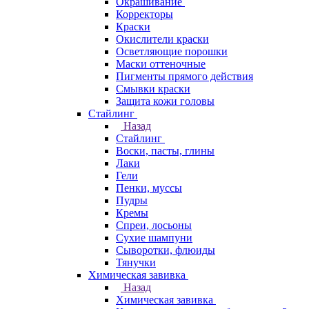
Окрашивание
Корректоры
Краски
Окислители краски
Осветляющие порошки
Маски оттеночные
Пигменты прямого действия
Смывки краски
Защита кожи головы
Стайлинг
Назад
Стайлинг
Воски, пасты, глины
Лаки
Гели
Пенки, муссы
Пудры
Кремы
Спреи, лосьоны
Сухие шампуни
Сыворотки, флюиды
Тянучки
Химическая завивка
Назад
Химическая завивка