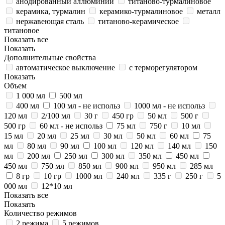
анодированный аллюминий
титаново-турмалиновое
керамика, турмалин
керамико-турмалиновое
металл
нержавеющая сталь
титаново-керамическое
титановое
Показать все
Показать
Дополнительные свойства
автоматическое выключение
с терморегулятором
Показать
Объем
1 000 мл
500 мл
400 мл
100 мл - не использ
1000 мл - не использ
120 мл
2/100 мл
30 г
450 гр
50 мл
500 г
500 гр
60 мл - не использ
75 мл
750 г
10 мл
15 мл
20 мл
25 мл
30 мл
50 мл
60 мл
75
мл
80 мл
90 мл
100 мл
120 мл
140 мл
150
мл
200 мл
250 мл
300 мл
350 мл
450 мл
450 мл
750 мл
850 мл
900 мл
950 мл
285 мл
8 гр
10 гр
1000 мл
240 мл
335 г
250 г
5
000 мл
12*10 мл
Показать все
Показать
Количество режимов
2 режима
5 режимов