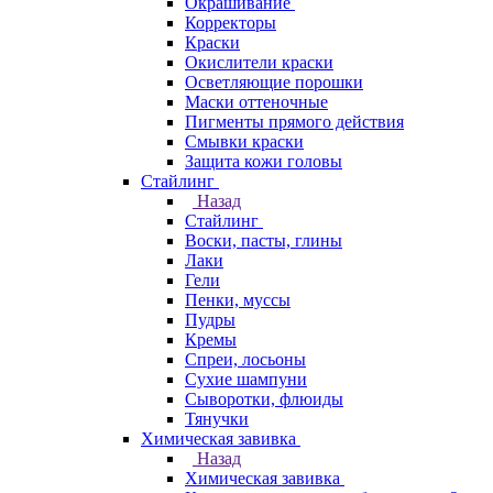
Окрашивание
Корректоры
Краски
Окислители краски
Осветляющие порошки
Маски оттеночные
Пигменты прямого действия
Смывки краски
Защита кожи головы
Стайлинг
Назад
Стайлинг
Воски, пасты, глины
Лаки
Гели
Пенки, муссы
Пудры
Кремы
Спреи, лосьоны
Сухие шампуни
Сыворотки, флюиды
Тянучки
Химическая завивка
Назад
Химическая завивка