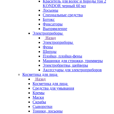
Краситель для волос и бороды тон 2
KONDOR черный 60 мл
Лосьоны
Специальные средства
Ботокс
Фиксаторы
Выпрямление
Электроприборы
Назад
Электроприборы
Фены
Щипцы
Плойки, плойки-фены
Машинки для стрижки, триммеры
Электробритвы, шейверы
Аксессуары для электроприборов
Косметика для лица
Назад
Косметика для лица
Средства для умывания
Кремы
Маски
Скрабы
Сыворотки
Тоники, лосьоны