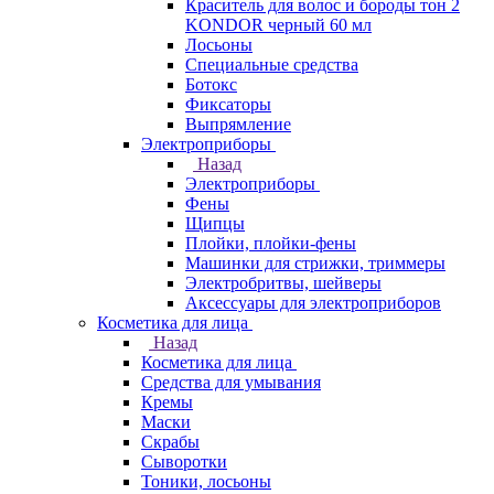
Краситель для волос и бороды тон 2
KONDOR черный 60 мл
Лосьоны
Специальные средства
Ботокс
Фиксаторы
Выпрямление
Электроприборы
Назад
Электроприборы
Фены
Щипцы
Плойки, плойки-фены
Машинки для стрижки, триммеры
Электробритвы, шейверы
Аксессуары для электроприборов
Косметика для лица
Назад
Косметика для лица
Средства для умывания
Кремы
Маски
Скрабы
Сыворотки
Тоники, лосьоны