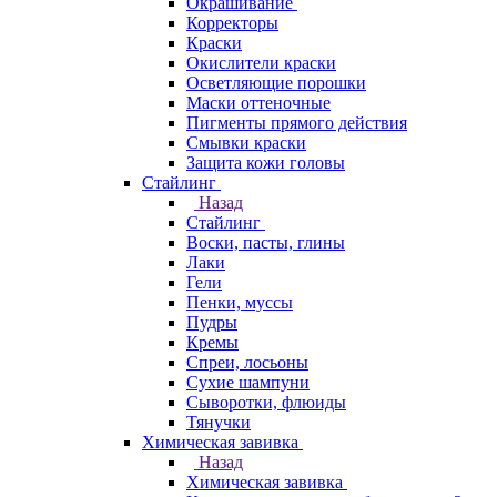
Окрашивание
Корректоры
Краски
Окислители краски
Осветляющие порошки
Маски оттеночные
Пигменты прямого действия
Смывки краски
Защита кожи головы
Стайлинг
Назад
Стайлинг
Воски, пасты, глины
Лаки
Гели
Пенки, муссы
Пудры
Кремы
Спреи, лосьоны
Сухие шампуни
Сыворотки, флюиды
Тянучки
Химическая завивка
Назад
Химическая завивка