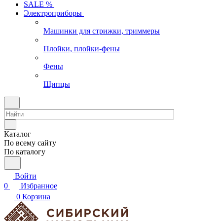
SALE %
Электроприборы
Машинки для стрижки, триммеры
Плойки, плойки-фены
Фены
Щипцы
Каталог
По всему сайту
По каталогу
Войти
0
Избранное
0
Корзина