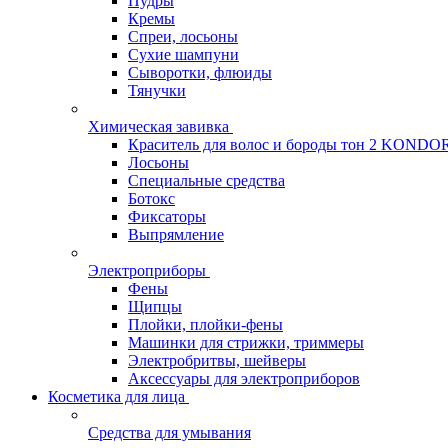
Пудры
Кремы
Спреи, лосьоны
Сухие шампуни
Сыворотки, флюиды
Тянучки
Химическая завивка
Краситель для волос и бороды тон 2 KONDO
Лосьоны
Специальные средства
Ботокс
Фиксаторы
Выпрямление
Электроприборы
Фены
Щипцы
Плойки, плойки-фены
Машинки для стрижки, триммеры
Электробритвы, шейверы
Аксессуары для электроприборов
Косметика для лица
Средства для умывания