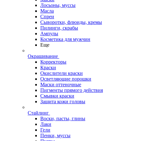
Лосьоны, муссы
Масла
Спреи
Сыворотки, флюиды, кремы
Пилинги, скрабы
Ампулы
Косметика для мужчин
Еще
Окрашивание
Корректоры
Краски
Окислители краски
Осветляющие порошки
Маски оттеночные
Пигменты прямого действия
Смывки краски
Защита кожи головы
Стайлинг
Воски, пасты, глины
Лаки
Гели
Пенки, муссы