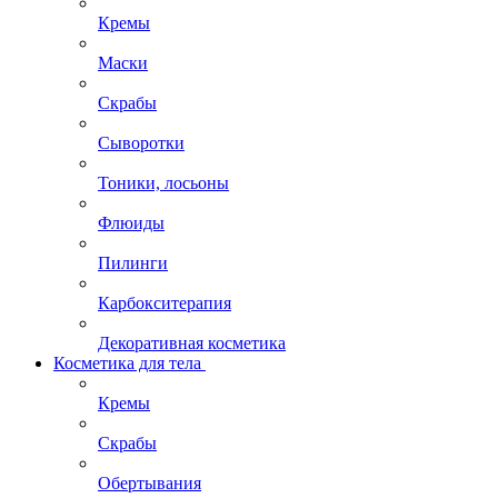
Кремы
Маски
Скрабы
Сыворотки
Тоники, лосьоны
Флюиды
Пилинги
Карбокситерапия
Декоративная косметика
Косметика для тела
Кремы
Скрабы
Обертывания