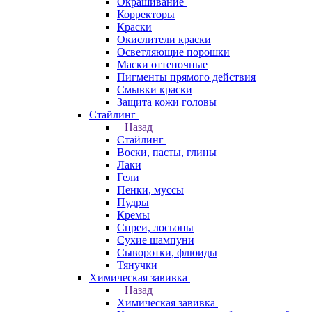
Окрашивание
Корректоры
Краски
Окислители краски
Осветляющие порошки
Маски оттеночные
Пигменты прямого действия
Смывки краски
Защита кожи головы
Стайлинг
Назад
Стайлинг
Воски, пасты, глины
Лаки
Гели
Пенки, муссы
Пудры
Кремы
Спреи, лосьоны
Сухие шампуни
Сыворотки, флюиды
Тянучки
Химическая завивка
Назад
Химическая завивка