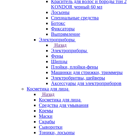
Краситель для волос и бороды тон 2
KONDOR черный 60 мл
Лосьоны
Специальные средства
Ботокс
Фиксаторы
Выпрямление
Электроприборы
Назад
Электроприборы
Фены
Щипцы
Плойки, плойки-фены
Машинки для стрижки, триммеры
Электробритвы, шейверы
Аксессуары для электроприборов
Косметика для лица
Назад
Косметика для лица
Средства для умывания
Кремы
Маски
Скрабы
Сыворотки
Тоники, лосьоны