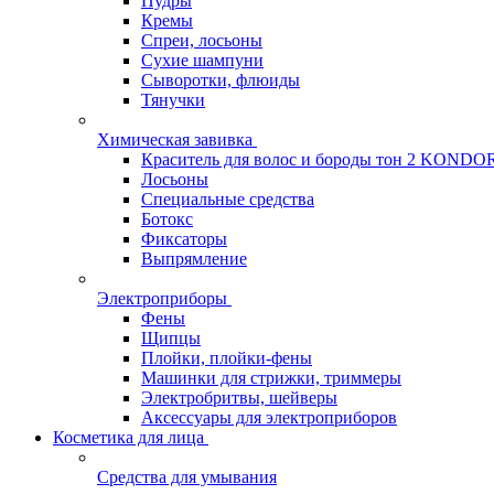
Пудры
Кремы
Спреи, лосьоны
Сухие шампуни
Сыворотки, флюиды
Тянучки
Химическая завивка
Краситель для волос и бороды тон 2 KONDO
Лосьоны
Специальные средства
Ботокс
Фиксаторы
Выпрямление
Электроприборы
Фены
Щипцы
Плойки, плойки-фены
Машинки для стрижки, триммеры
Электробритвы, шейверы
Аксессуары для электроприборов
Косметика для лица
Средства для умывания