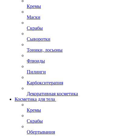
Кремы
Маски
Скрабы
Сыворотки
Тоники, лосьоны
Флюиды
Пилинги
Карбокситерапия
Декоративная косметика
Косметика для тела
Кремы
Скрабы
Обертывания