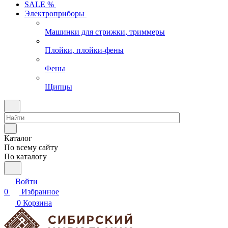
SALE %
Электроприборы
Машинки для стрижки, триммеры
Плойки, плойки-фены
Фены
Щипцы
Каталог
По всему сайту
По каталогу
Войти
0
Избранное
0
Корзина