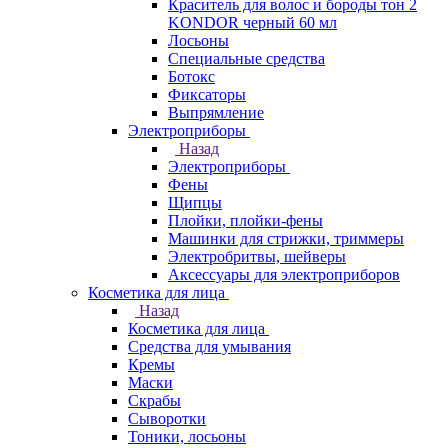
Краситель для волос и бороды тон 2
KONDOR черный 60 мл
Лосьоны
Специальные средства
Ботокс
Фиксаторы
Выпрямление
Электроприборы
Назад
Электроприборы
Фены
Щипцы
Плойки, плойки-фены
Машинки для стрижки, триммеры
Электробритвы, шейверы
Аксессуары для электроприборов
Косметика для лица
Назад
Косметика для лица
Средства для умывания
Кремы
Маски
Скрабы
Сыворотки
Тоники, лосьоны