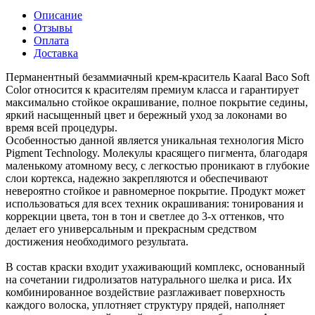
Описание
Отзывы
Оплата
Доставка
Перманентный безаммиачный крем-краситель Kaaral Baco Soft
Color относится к красителям премиум класса и гарантирует
максимально стойкое окрашивание, полное покрытие седины,
яркий насыщенный цвет и бережный уход за локонами во
время всей процедуры.
Особенностью данной является уникальная технология Micro
Pigment Technology. Молекулы красящего пигмента, благодаря
маленькому атомному весу, с легкостью проникают в глубокие
слои кортекса, надежно закрепляются и обеспечивают
невероятно стойкое и равномерное покрытие. Продукт может
использоваться для всех техник окрашивания: тонирования и
коррекции цвета, тон в тон и светлее до 3-х оттенков, что
делает его универсальным и прекрасным средством
достижения необходимого результата.
В состав краски входит ухаживающий комплекс, основанный
на сочетании гидролизатов натурального шелка и риса. Их
комбинированное воздействие разглаживает поверхность
каждого волоска, уплотняет структуру прядей, наполняет