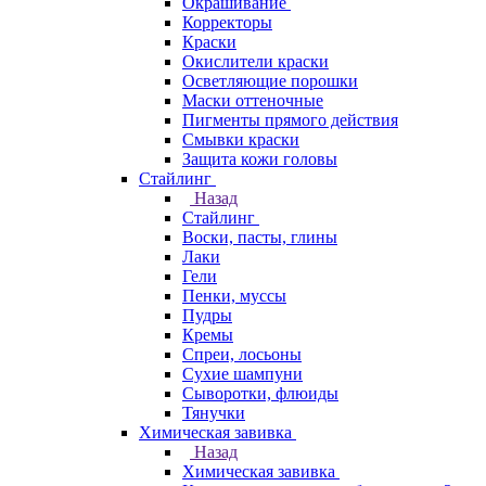
Окрашивание
Корректоры
Краски
Окислители краски
Осветляющие порошки
Маски оттеночные
Пигменты прямого действия
Смывки краски
Защита кожи головы
Стайлинг
Назад
Стайлинг
Воски, пасты, глины
Лаки
Гели
Пенки, муссы
Пудры
Кремы
Спреи, лосьоны
Сухие шампуни
Сыворотки, флюиды
Тянучки
Химическая завивка
Назад
Химическая завивка