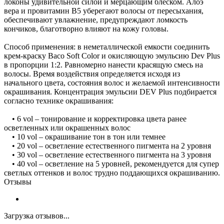
локоны удивительной силой и мерцающим блеском. Алоэ
вера и провитамин В5 уберегают волосы от пересыхания,
обеспечивают увлажнение, предупреждают ломкость
кончиков, благотворно влияют на кожу головы.
Способ применения: в неметаллической емкости соединить
крем-краску Baco Soft Color и окисляющую эмульсию Dev Plus
в пропорции 1:2. Равномерно нанести красящую смесь на
волосы. Время воздействия определяется исходя из
начального цвета, состояния волос и желаемой интенсивности
окрашивания. Концентрация эмульсии DEV Plus подбирается
согласно технике окрашивания:
• 6 vol – тонирование и корректировка цвета ранее
осветленных или окрашенных волос
• 10 vol – окрашивание тон в тон или темнее
• 20 vol – осветление естественного пигмента на 2 уровня
• 30 vol – осветление естественного пигмента на 3 уровня
• 40 vol – осветление на 5 уровней, рекомендуется для супер
светлых оттенков и волос трудно поддающихся окрашиванию.
Отзывы
Загрузка отзывов...