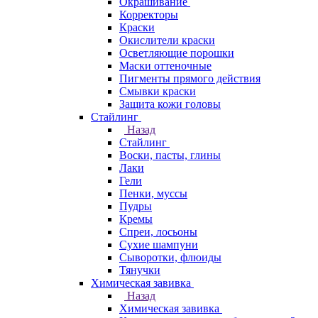
Окрашивание
Корректоры
Краски
Окислители краски
Осветляющие порошки
Маски оттеночные
Пигменты прямого действия
Смывки краски
Защита кожи головы
Стайлинг
Назад
Стайлинг
Воски, пасты, глины
Лаки
Гели
Пенки, муссы
Пудры
Кремы
Спреи, лосьоны
Сухие шампуни
Сыворотки, флюиды
Тянучки
Химическая завивка
Назад
Химическая завивка