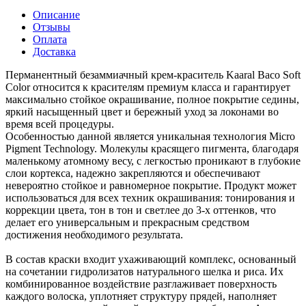
Описание
Отзывы
Оплата
Доставка
Перманентный безаммиачный крем-краситель Kaaral Baco Soft
Color относится к красителям премиум класса и гарантирует
максимально стойкое окрашивание, полное покрытие седины,
яркий насыщенный цвет и бережный уход за локонами во
время всей процедуры.
Особенностью данной является уникальная технология Micro
Pigment Technology. Молекулы красящего пигмента, благодаря
маленькому атомному весу, с легкостью проникают в глубокие
слои кортекса, надежно закрепляются и обеспечивают
невероятно стойкое и равномерное покрытие. Продукт может
использоваться для всех техник окрашивания: тонирования и
коррекции цвета, тон в тон и светлее до 3-х оттенков, что
делает его универсальным и прекрасным средством
достижения необходимого результата.
В состав краски входит ухаживающий комплекс, основанный
на сочетании гидролизатов натурального шелка и риса. Их
комбинированное воздействие разглаживает поверхность
каждого волоска, уплотняет структуру прядей, наполняет