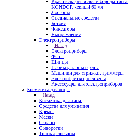
Краситель для волос и бороды тон 2
KONDOR черный 60 мл
Лосьоны
Специальные средства
Ботокс
Фиксаторы
Выпрямление
Электроприборы
Назад
Электроприборы
Фены
Щипцы
Плойки, плойки-фены
Машинки для стрижки, триммеры
Электробритвы, шейверы
Аксессуары для электроприборов
Косметика для лица
Назад
Косметика для лица
Средства для умывания
Кремы
Маски
Скрабы
Сыворотки
Тоники, лосьоны