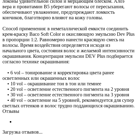
локоны удивительной силой и мерцающим блеском. Алоэ
вера и провитамин В5 уберегают волосы от пересыхания,
обеспечивают увлажнение, предупреждают ломкость
кончиков, благотворно влияют на кожу головы.
Способ применения: в неметаллической емкости соединить
крем-краску Baco Soft Color и окисляющую эмульсию Dev Plus
в пропорции 1:2. Равномерно нанести красящую смесь на
волосы. Время воздействия определяется исходя из
начального цвета, состояния волос и желаемой интенсивности
окрашивания. Концентрация эмульсии DEV Plus подбирается
согласно технике окрашивания:
• 6 vol – тонирование и корректировка цвета ранее
осветленных или окрашенных волос
• 10 vol – окрашивание тон в тон или темнее
• 20 vol – осветление естественного пигмента на 2 уровня
• 30 vol – осветление естественного пигмента на 3 уровня
• 40 vol – осветление на 5 уровней, рекомендуется для супер
светлых оттенков и волос трудно поддающихся окрашиванию.
Отзывы
Загрузка отзывов...