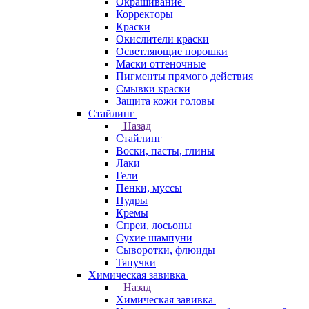
Окрашивание
Корректоры
Краски
Окислители краски
Осветляющие порошки
Маски оттеночные
Пигменты прямого действия
Смывки краски
Защита кожи головы
Стайлинг
Назад
Стайлинг
Воски, пасты, глины
Лаки
Гели
Пенки, муссы
Пудры
Кремы
Спреи, лосьоны
Сухие шампуни
Сыворотки, флюиды
Тянучки
Химическая завивка
Назад
Химическая завивка