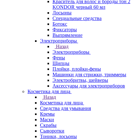
Краситель для волос и бороды тон 2
KONDOR черный 60 мл
Лосьоны
Специальные средства
Ботокс
Фиксаторы
Выпрямление
Электроприборы
Назад
Электроприборы
Фены
Щипцы
Плойки, плойки-фены
Машинки для стрижки, триммеры
Электробритвы, шейверы
Аксессуары для электроприборов
Косметика для лица
Назад
Косметика для лица
Средства для умывания
Кремы
Маски
Скрабы
Сыворотки
Тоники, лосьоны