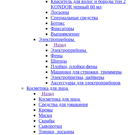
Краситель для волос и бороды тон 2
KONDOR черный 60 мл
Лосьоны
Специальные средства
Ботокс
Фиксаторы
Выпрямление
Электроприборы
Назад
Электроприборы
Фены
Щипцы
Плойки, плойки-фены
Машинки для стрижки, триммеры
Электробритвы, шейверы
Аксессуары для электроприборов
Косметика для лица
Назад
Косметика для лица
Средства для умывания
Кремы
Маски
Скрабы
Сыворотки
Тоники, лосьоны