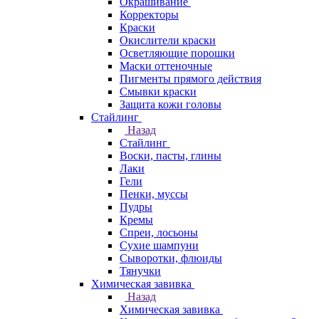
Окрашивание
Корректоры
Краски
Окислители краски
Осветляющие порошки
Маски оттеночные
Пигменты прямого действия
Смывки краски
Защита кожи головы
Стайлинг
Назад
Стайлинг
Воски, пасты, глины
Лаки
Гели
Пенки, муссы
Пудры
Кремы
Спреи, лосьоны
Сухие шампуни
Сыворотки, флюиды
Тянучки
Химическая завивка
Назад
Химическая завивка