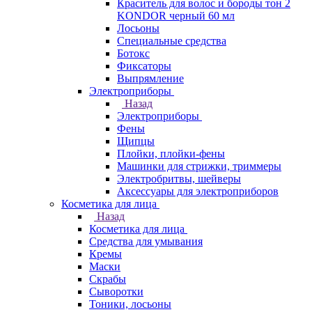
Краситель для волос и бороды тон 2
KONDOR черный 60 мл
Лосьоны
Специальные средства
Ботокс
Фиксаторы
Выпрямление
Электроприборы
Назад
Электроприборы
Фены
Щипцы
Плойки, плойки-фены
Машинки для стрижки, триммеры
Электробритвы, шейверы
Аксессуары для электроприборов
Косметика для лица
Назад
Косметика для лица
Средства для умывания
Кремы
Маски
Скрабы
Сыворотки
Тоники, лосьоны