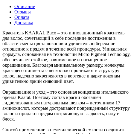
Описание
Отзывы
Оплата
Доставка
Краситель KAARAL Baco – это инновационный краситель
для волос, сочетающий в себе последние достижения в
области смены цвета локонов и удивительно бережное
отношение к прядям в течение всей процедуры. Уникальная
формула, основанная на технологии Micro Pigment Technology,
обеспечивает стойкое, равномерное и насыщенное
окрашивание. Благодаря минимальному размеру, молекулы
красящего пигмента с легкостью проникают в структуру
волос, надежно закрепляются в кортексе и дарят локонам
удивительно яркий сияющий цвет.
Окрашивание и уход – это основная концепция итальянского
бренда Kaaral. Поэтому состав краски обогащен
гидролизованным натуральным шелком – источником 17
аминокислот, которые достраивают поврежденный структуру
волос и придают прядям потрясающую гладкость, силу и
блеск.
Способ применения: в неметаллической емкости соединить