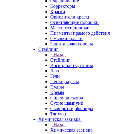
Окрашивание
Корректоры
Краски
Окислители краски
Осветляющие порошки
Маски оттеночные
Пигменты прямого действия
Смывки краски
Защита кожи головы
Стайлинг
Назад
Стайлинг
Воски, пасты, глины
Лаки
Гели
Пенки, муссы
Пудры
Кремы
Спреи, лосьоны
Сухие шампуни
Сыворотки, флюиды
Тянучки
Химическая завивка
Назад
Химическая завивка