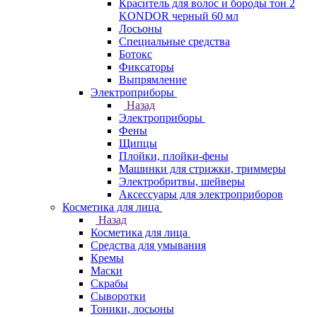
Краситель для волос и бороды тон 2
KONDOR черный 60 мл
Лосьоны
Специальные средства
Ботокс
Фиксаторы
Выпрямление
Электроприборы
Назад
Электроприборы
Фены
Щипцы
Плойки, плойки-фены
Машинки для стрижки, триммеры
Электробритвы, шейверы
Аксессуары для электроприборов
Косметика для лица
Назад
Косметика для лица
Средства для умывания
Кремы
Маски
Скрабы
Сыворотки
Тоники, лосьоны