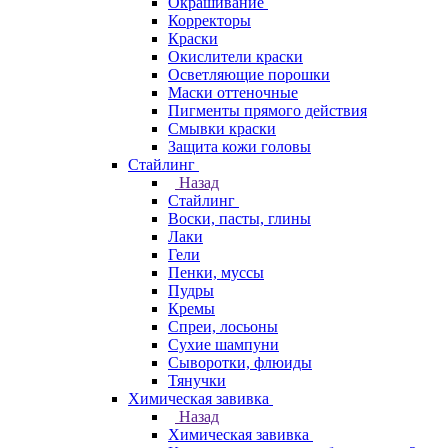
Окрашивание
Корректоры
Краски
Окислители краски
Осветляющие порошки
Маски оттеночные
Пигменты прямого действия
Смывки краски
Защита кожи головы
Стайлинг
Назад
Стайлинг
Воски, пасты, глины
Лаки
Гели
Пенки, муссы
Пудры
Кремы
Спреи, лосьоны
Сухие шампуни
Сыворотки, флюиды
Тянучки
Химическая завивка
Назад
Химическая завивка