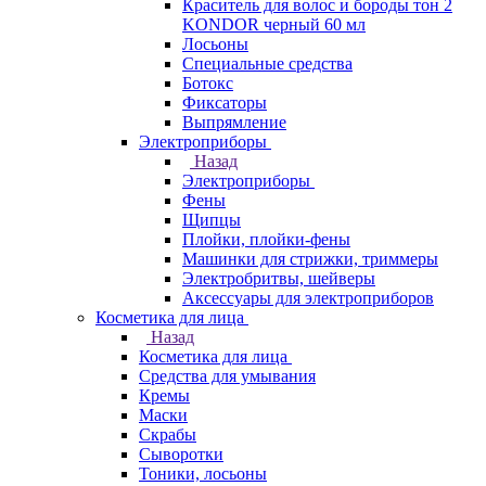
Краситель для волос и бороды тон 2
KONDOR черный 60 мл
Лосьоны
Специальные средства
Ботокс
Фиксаторы
Выпрямление
Электроприборы
Назад
Электроприборы
Фены
Щипцы
Плойки, плойки-фены
Машинки для стрижки, триммеры
Электробритвы, шейверы
Аксессуары для электроприборов
Косметика для лица
Назад
Косметика для лица
Средства для умывания
Кремы
Маски
Скрабы
Сыворотки
Тоники, лосьоны