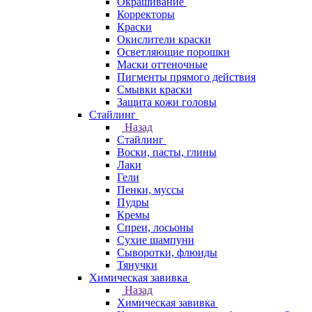
Окрашивание
Корректоры
Краски
Окислители краски
Осветляющие порошки
Маски оттеночные
Пигменты прямого действия
Смывки краски
Защита кожи головы
Стайлинг
Назад
Стайлинг
Воски, пасты, глины
Лаки
Гели
Пенки, муссы
Пудры
Кремы
Спреи, лосьоны
Сухие шампуни
Сыворотки, флюиды
Тянучки
Химическая завивка
Назад
Химическая завивка