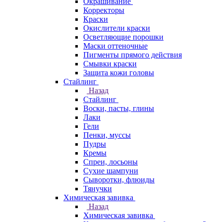
Окрашивание
Корректоры
Краски
Окислители краски
Осветляющие порошки
Маски оттеночные
Пигменты прямого действия
Смывки краски
Защита кожи головы
Стайлинг
Назад
Стайлинг
Воски, пасты, глины
Лаки
Гели
Пенки, муссы
Пудры
Кремы
Спреи, лосьоны
Сухие шампуни
Сыворотки, флюиды
Тянучки
Химическая завивка
Назад
Химическая завивка