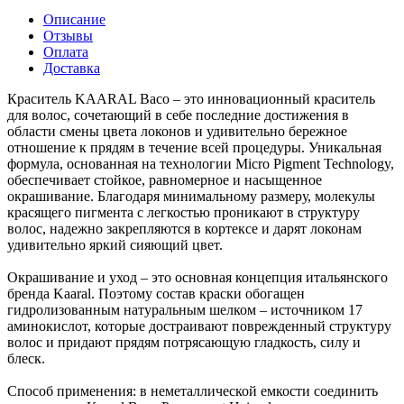
Описание
Отзывы
Оплата
Доставка
Краситель KAARAL Baco – это инновационный краситель
для волос, сочетающий в себе последние достижения в
области смены цвета локонов и удивительно бережное
отношение к прядям в течение всей процедуры. Уникальная
формула, основанная на технологии Micro Pigment Technology,
обеспечивает стойкое, равномерное и насыщенное
окрашивание. Благодаря минимальному размеру, молекулы
красящего пигмента с легкостью проникают в структуру
волос, надежно закрепляются в кортексе и дарят локонам
удивительно яркий сияющий цвет.
Окрашивание и уход – это основная концепция итальянского
бренда Kaaral. Поэтому состав краски обогащен
гидролизованным натуральным шелком – источником 17
аминокислот, которые достраивают поврежденный структуру
волос и придают прядям потрясающую гладкость, силу и
блеск.
Способ применения: в неметаллической емкости соединить