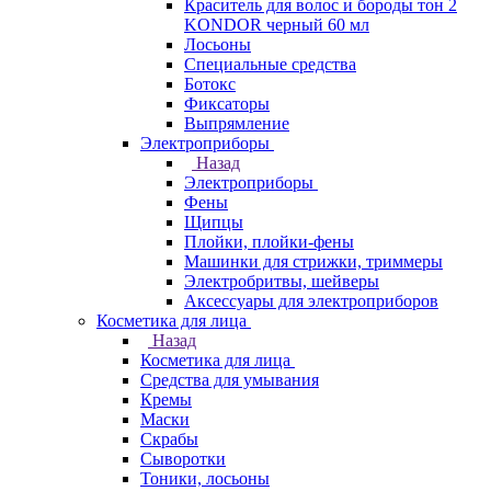
Краситель для волос и бороды тон 2
KONDOR черный 60 мл
Лосьоны
Специальные средства
Ботокс
Фиксаторы
Выпрямление
Электроприборы
Назад
Электроприборы
Фены
Щипцы
Плойки, плойки-фены
Машинки для стрижки, триммеры
Электробритвы, шейверы
Аксессуары для электроприборов
Косметика для лица
Назад
Косметика для лица
Средства для умывания
Кремы
Маски
Скрабы
Сыворотки
Тоники, лосьоны