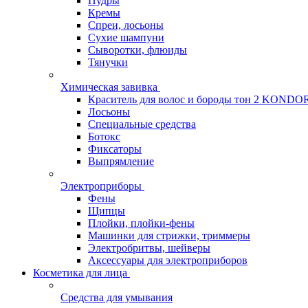
Пудры
Кремы
Спреи, лосьоны
Сухие шампуни
Сыворотки, флюиды
Тянучки
Химическая завивка
Краситель для волос и бороды тон 2 KONDO
Лосьоны
Специальные средства
Ботокс
Фиксаторы
Выпрямление
Электроприборы
Фены
Щипцы
Плойки, плойки-фены
Машинки для стрижки, триммеры
Электробритвы, шейверы
Аксессуары для электроприборов
Косметика для лица
Средства для умывания