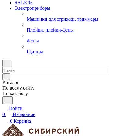
SALE %
Электроприборы
Машинки для стрижки, триммеры
Плойки, плойки-фены
Фены
Щипцы
Каталог
По всему сайту
По каталогу
Войти
0
Избранное
0
Корзина