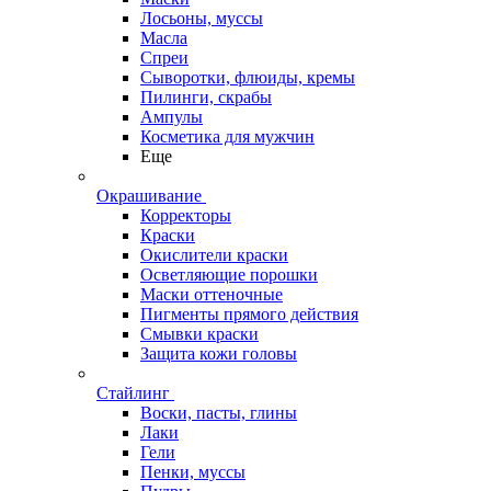
Лосьоны, муссы
Масла
Спреи
Сыворотки, флюиды, кремы
Пилинги, скрабы
Ампулы
Косметика для мужчин
Еще
Окрашивание
Корректоры
Краски
Окислители краски
Осветляющие порошки
Маски оттеночные
Пигменты прямого действия
Смывки краски
Защита кожи головы
Стайлинг
Воски, пасты, глины
Лаки
Гели
Пенки, муссы