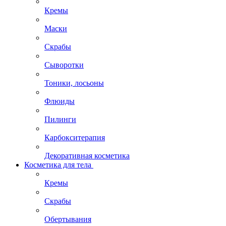
Кремы
Маски
Скрабы
Сыворотки
Тоники, лосьоны
Флюиды
Пилинги
Карбокситерапия
Декоративная косметика
Косметика для тела
Кремы
Скрабы
Обертывания