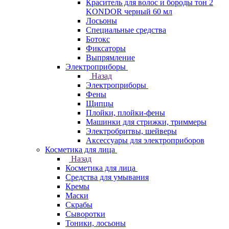
Краситель для волос и бороды тон 2
KONDOR черный 60 мл
Лосьоны
Специальные средства
Ботокс
Фиксаторы
Выпрямление
Электроприборы
Назад
Электроприборы
Фены
Щипцы
Плойки, плойки-фены
Машинки для стрижки, триммеры
Электробритвы, шейверы
Аксессуары для электроприборов
Косметика для лица
Назад
Косметика для лица
Средства для умывания
Кремы
Маски
Скрабы
Сыворотки
Тоники, лосьоны