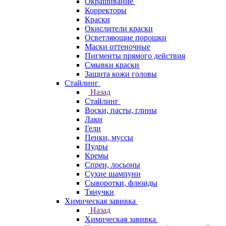
Окрашивание
Корректоры
Краски
Окислители краски
Осветляющие порошки
Маски оттеночные
Пигменты прямого действия
Смывки краски
Защита кожи головы
Стайлинг
Назад
Стайлинг
Воски, пасты, глины
Лаки
Гели
Пенки, муссы
Пудры
Кремы
Спреи, лосьоны
Сухие шампуни
Сыворотки, флюиды
Тянучки
Химическая завивка
Назад
Химическая завивка