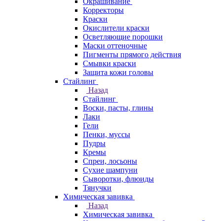
Окрашивание
Корректоры
Краски
Окислители краски
Осветляющие порошки
Маски оттеночные
Пигменты прямого действия
Смывки краски
Защита кожи головы
Стайлинг
Назад
Стайлинг
Воски, пасты, глины
Лаки
Гели
Пенки, муссы
Пудры
Кремы
Спреи, лосьоны
Сухие шампуни
Сыворотки, флюиды
Тянучки
Химическая завивка
Назад
Химическая завивка