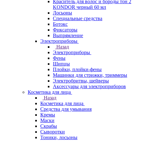
Краситель для волос и бороды тон 2
KONDOR черный 60 мл
Лосьоны
Специальные средства
Ботокс
Фиксаторы
Выпрямление
Электроприборы
Назад
Электроприборы
Фены
Щипцы
Плойки, плойки-фены
Машинки для стрижки, триммеры
Электробритвы, шейверы
Аксессуары для электроприборов
Косметика для лица
Назад
Косметика для лица
Средства для умывания
Кремы
Маски
Скрабы
Сыворотки
Тоники, лосьоны