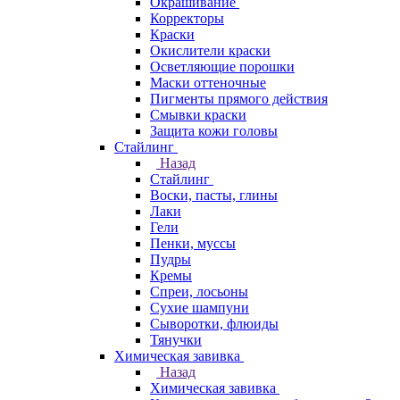
Окрашивание
Корректоры
Краски
Окислители краски
Осветляющие порошки
Маски оттеночные
Пигменты прямого действия
Смывки краски
Защита кожи головы
Стайлинг
Назад
Стайлинг
Воски, пасты, глины
Лаки
Гели
Пенки, муссы
Пудры
Кремы
Спреи, лосьоны
Сухие шампуни
Сыворотки, флюиды
Тянучки
Химическая завивка
Назад
Химическая завивка