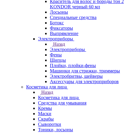
Краситель для волос и бороды тон 2
KONDOR черный 60 мл
Лосьоны
Специальные средства
Ботокс
Фиксаторы
Выпрямление
Электроприборы
Назад
Электроприборы
Фены
Щипцы
Плойки, плойки-фены
Машинки для стрижки, триммеры
Электробритвы, шейверы
Аксессуары для электроприборов
Косметика для лица
Назад
Косметика для лица
Средства для умывания
Кремы
Маски
Скрабы
Сыворотки
Тоники, лосьоны