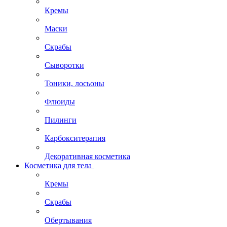
Кремы
Маски
Скрабы
Сыворотки
Тоники, лосьоны
Флюиды
Пилинги
Карбокситерапия
Декоративная косметика
Косметика для тела
Кремы
Скрабы
Обертывания