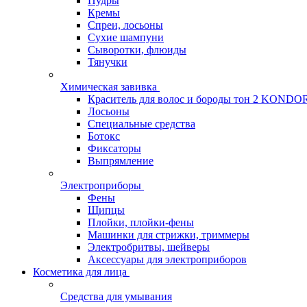
Пудры
Кремы
Спреи, лосьоны
Сухие шампуни
Сыворотки, флюиды
Тянучки
Химическая завивка
Краситель для волос и бороды тон 2 KONDO
Лосьоны
Специальные средства
Ботокс
Фиксаторы
Выпрямление
Электроприборы
Фены
Щипцы
Плойки, плойки-фены
Машинки для стрижки, триммеры
Электробритвы, шейверы
Аксессуары для электроприборов
Косметика для лица
Средства для умывания