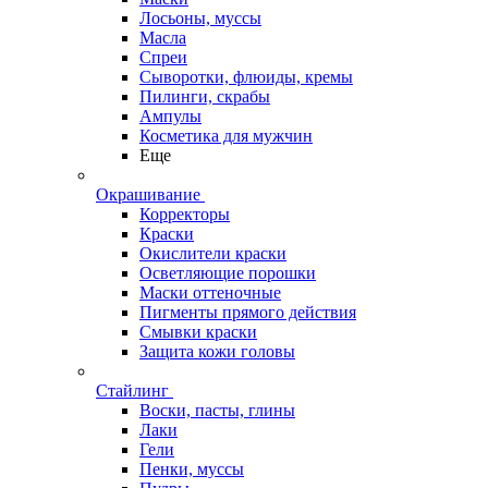
Лосьоны, муссы
Масла
Спреи
Сыворотки, флюиды, кремы
Пилинги, скрабы
Ампулы
Косметика для мужчин
Еще
Окрашивание
Корректоры
Краски
Окислители краски
Осветляющие порошки
Маски оттеночные
Пигменты прямого действия
Смывки краски
Защита кожи головы
Стайлинг
Воски, пасты, глины
Лаки
Гели
Пенки, муссы