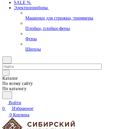
SALE %
Электроприборы
Машинки для стрижки, триммеры
Плойки, плойки-фены
Фены
Щипцы
Каталог
По всему сайту
По каталогу
Войти
0
Избранное
0
Корзина