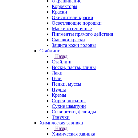
Окрашивание
Корректоры
Краски
Окислители краски
Осветляющие порошки
Маски оттеночные
Пигменты прямого действия
Смывки краски
Защита кожи головы
Стайлинг
Назад
Стайлинг
Воски, пасты, глины
Лаки
Гели
Пенки, муссы
Пудры
Кремы
Спреи, лосьоны
Сухие шампуни
Сыворотки, флюиды
Тянучки
Химическая завивка
Назад
Химическая завивка