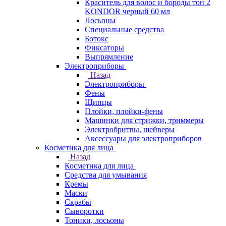
Краситель для волос и бороды тон 2
KONDOR черный 60 мл
Лосьоны
Специальные средства
Ботокс
Фиксаторы
Выпрямление
Электроприборы
Назад
Электроприборы
Фены
Щипцы
Плойки, плойки-фены
Машинки для стрижки, триммеры
Электробритвы, шейверы
Аксессуары для электроприборов
Косметика для лица
Назад
Косметика для лица
Средства для умывания
Кремы
Маски
Скрабы
Сыворотки
Тоники, лосьоны