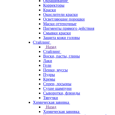
Окрашивание
Корректоры
Краски
Окислители краски
Осветляющие порошки
Маски оттеночные
Пигменты прямого действия
Смывки краски
Защита кожи головы
Стайлинг
Назад
Стайлинг
Воски, пасты, глины
Лаки
Гели
Пенки, муссы
Пудры
Кремы
Спреи, лосьоны
Сухие шампуни
Сыворотки, флюиды
Тянучки
Химическая завивка
Назад
Химическая завивка