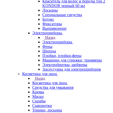
Краситель для волос и бороды тон 2
KONDOR черный 60 мл
Лосьоны
Специальные средства
Ботокс
Фиксаторы
Выпрямление
Электроприборы
Назад
Электроприборы
Фены
Щипцы
Плойки, плойки-фены
Машинки для стрижки, триммеры
Электробритвы, шейверы
Аксессуары для электроприборов
Косметика для лица
Назад
Косметика для лица
Средства для умывания
Кремы
Маски
Скрабы
Сыворотки
Тоники, лосьоны