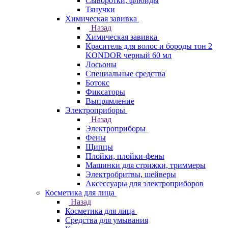
Сыворотки, флюиды
Тянучки
Химическая завивка
Назад
Химическая завивка
Краситель для волос и бороды тон 2
KONDOR черный 60 мл
Лосьоны
Специальные средства
Ботокс
Фиксаторы
Выпрямление
Электроприборы
Назад
Электроприборы
Фены
Щипцы
Плойки, плойки-фены
Машинки для стрижки, триммеры
Электробритвы, шейверы
Аксессуары для электроприборов
Косметика для лица
Назад
Косметика для лица
Средства для умывания