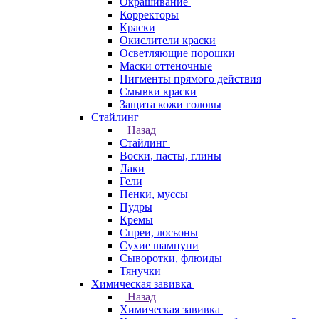
Окрашивание
Корректоры
Краски
Окислители краски
Осветляющие порошки
Маски оттеночные
Пигменты прямого действия
Смывки краски
Защита кожи головы
Стайлинг
Назад
Стайлинг
Воски, пасты, глины
Лаки
Гели
Пенки, муссы
Пудры
Кремы
Спреи, лосьоны
Сухие шампуни
Сыворотки, флюиды
Тянучки
Химическая завивка
Назад
Химическая завивка