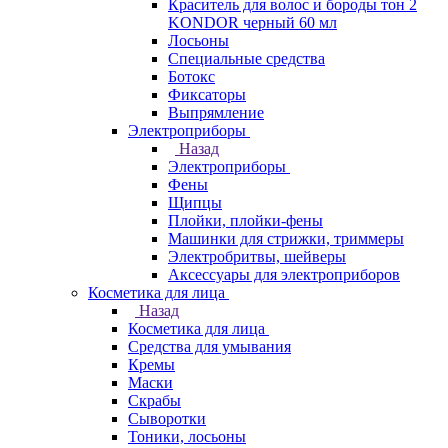
Краситель для волос и бороды тон 2
KONDOR черный 60 мл
Лосьоны
Специальные средства
Ботокс
Фиксаторы
Выпрямление
Электроприборы
Назад
Электроприборы
Фены
Щипцы
Плойки, плойки-фены
Машинки для стрижки, триммеры
Электробритвы, шейверы
Аксессуары для электроприборов
Косметика для лица
Назад
Косметика для лица
Средства для умывания
Кремы
Маски
Скрабы
Сыворотки
Тоники, лосьоны