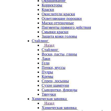
Окрашивание
Корректоры
Краски
Окислители краски
Осветляющие порошки
Маски оттеночные
Пигменты прямого действия
Смывки краски
Защита кожи головы
Стайлинг
Назад
Стайлинг
Воски, пасты, глины
Лаки
Гели
Пенки, муссы
Пудры
Кремы
Спреи, лосьоны
Сухие шампуни
Сыворотки, флюиды
Тянучки
Химическая завивка
Назад
Химическая завивка