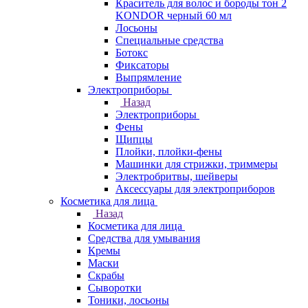
Краситель для волос и бороды тон 2
KONDOR черный 60 мл
Лосьоны
Специальные средства
Ботокс
Фиксаторы
Выпрямление
Электроприборы
Назад
Электроприборы
Фены
Щипцы
Плойки, плойки-фены
Машинки для стрижки, триммеры
Электробритвы, шейверы
Аксессуары для электроприборов
Косметика для лица
Назад
Косметика для лица
Средства для умывания
Кремы
Маски
Скрабы
Сыворотки
Тоники, лосьоны