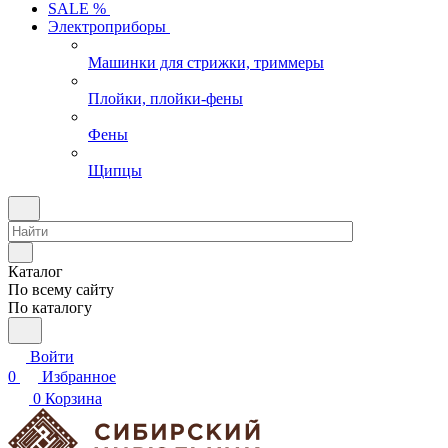
SALE %
Электроприборы
Машинки для стрижки, триммеры
Плойки, плойки-фены
Фены
Щипцы
Каталог
По всему сайту
По каталогу
Войти
0
Избранное
0
Корзина