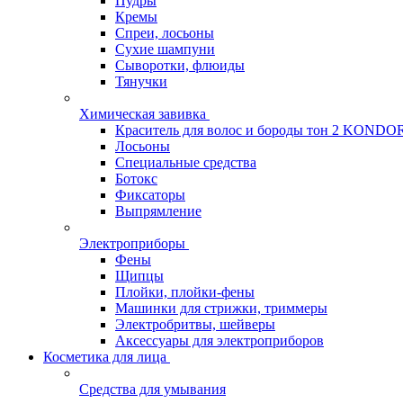
Пудры
Кремы
Спреи, лосьоны
Сухие шампуни
Сыворотки, флюиды
Тянучки
Химическая завивка
Краситель для волос и бороды тон 2 KONDO
Лосьоны
Специальные средства
Ботокс
Фиксаторы
Выпрямление
Электроприборы
Фены
Щипцы
Плойки, плойки-фены
Машинки для стрижки, триммеры
Электробритвы, шейверы
Аксессуары для электроприборов
Косметика для лица
Средства для умывания