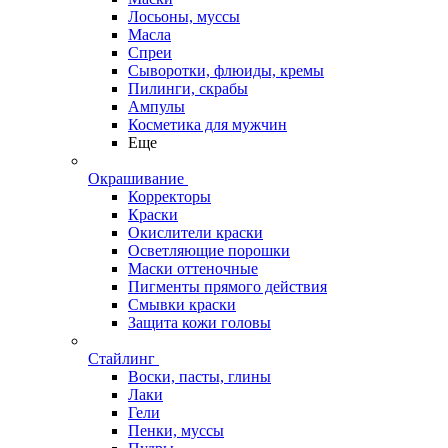
Лосьоны, муссы
Масла
Спреи
Сыворотки, флюиды, кремы
Пилинги, скрабы
Ампулы
Косметика для мужчин
Еще
Окрашивание
Корректоры
Краски
Окислители краски
Осветляющие порошки
Маски оттеночные
Пигменты прямого действия
Смывки краски
Защита кожи головы
Стайлинг
Воски, пасты, глины
Лаки
Гели
Пенки, муссы