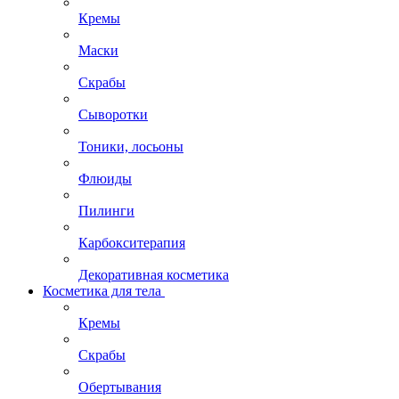
Кремы
Маски
Скрабы
Сыворотки
Тоники, лосьоны
Флюиды
Пилинги
Карбокситерапия
Декоративная косметика
Косметика для тела
Кремы
Скрабы
Обертывания