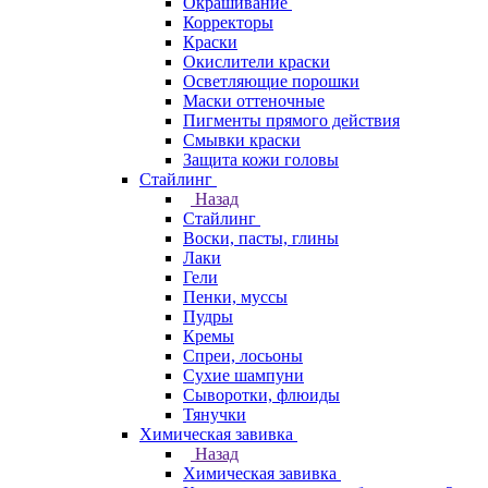
Окрашивание
Корректоры
Краски
Окислители краски
Осветляющие порошки
Маски оттеночные
Пигменты прямого действия
Смывки краски
Защита кожи головы
Стайлинг
Назад
Стайлинг
Воски, пасты, глины
Лаки
Гели
Пенки, муссы
Пудры
Кремы
Спреи, лосьоны
Сухие шампуни
Сыворотки, флюиды
Тянучки
Химическая завивка
Назад
Химическая завивка