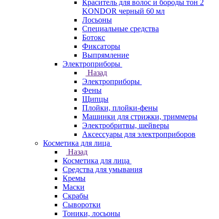
Краситель для волос и бороды тон 2
KONDOR черный 60 мл
Лосьоны
Специальные средства
Ботокс
Фиксаторы
Выпрямление
Электроприборы
Назад
Электроприборы
Фены
Щипцы
Плойки, плойки-фены
Машинки для стрижки, триммеры
Электробритвы, шейверы
Аксессуары для электроприборов
Косметика для лица
Назад
Косметика для лица
Средства для умывания
Кремы
Маски
Скрабы
Сыворотки
Тоники, лосьоны