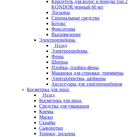
Краситель для волос и бороды тон 2
KONDOR черный 60 мл
Лосьоны
Специальные средства
Ботокс
Фиксаторы
Выпрямление
Электроприборы
Назад
Электроприборы
Фены
Щипцы
Плойки, плойки-фены
Машинки для стрижки, триммеры
Электробритвы, шейверы
Аксессуары для электроприборов
Косметика для лица
Назад
Косметика для лица
Средства для умывания
Кремы
Маски
Скрабы
Сыворотки
Тоники, лосьоны