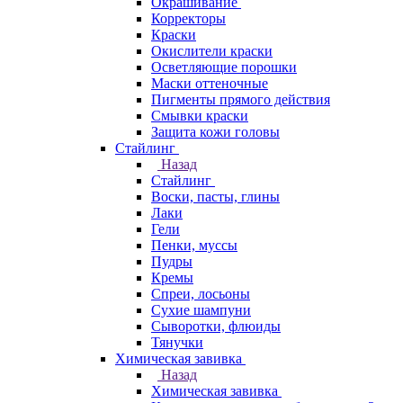
Окрашивание
Корректоры
Краски
Окислители краски
Осветляющие порошки
Маски оттеночные
Пигменты прямого действия
Смывки краски
Защита кожи головы
Стайлинг
Назад
Стайлинг
Воски, пасты, глины
Лаки
Гели
Пенки, муссы
Пудры
Кремы
Спреи, лосьоны
Сухие шампуни
Сыворотки, флюиды
Тянучки
Химическая завивка
Назад
Химическая завивка