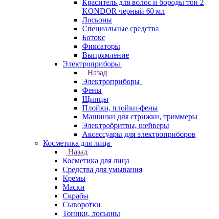
Краситель для волос и бороды тон 2
KONDOR черный 60 мл
Лосьоны
Специальные средства
Ботокс
Фиксаторы
Выпрямление
Электроприборы
Назад
Электроприборы
Фены
Щипцы
Плойки, плойки-фены
Машинки для стрижки, триммеры
Электробритвы, шейверы
Аксессуары для электроприборов
Косметика для лица
Назад
Косметика для лица
Средства для умывания
Кремы
Маски
Скрабы
Сыворотки
Тоники, лосьоны