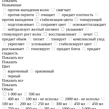
Показать
Назначение
против выпадения волос
смягчает
против перхоти
очищает
придает плотность
против выпадения
стабилизация цвета
тонирующий
подготавливает
сохраняет цвет
освежает/охлаждает
нейтрализует желтый пигмент
увлажняет
стимулирует рост волос
восстанавливает
лечит
придает объем
питает
тонирует
комплексный уход
укрепляет
успокаивает
стабилизирует цвет
разглаживает
тонизирует
придает блеск
придает
гладкость
Показать все
Показать
Цвет
коричневый
оранжевый
черный
Показать все
Показать
Объем
1 000 мл
500 мл
400 мл
100 мл - не использ
1000 мл - не использ
100 мл
200 мл
250 мл
300 мл
450 мл
450 мл
750 мл
950 мл
285 мл
1000 мл
5 000 мл