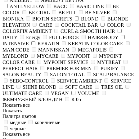
AMBIENT
AMBIENT REVIVA
ANTI-YELLOW
BACO
BASIC LINE
BE
COLOR
BE CURL
BE FILL
BE SILVER
BIONIKA
BIOTIN SECRETS
BLOND
BLONDE
ELEVATION
CARE
COCKTAIL BAR
COLOR
COLORFIX AMBIENT
CURL & SMOOTH HAIR
DAILY
Energy
FULL FORCE
HAIR&BODY
INTENSIVE
KERATIN
KERATIN COLOR CARE
MAN.CODE
MANNISKAN
MEGAPOLIS
MYBLOND
MYCARE
MYPOINT
MYPOINT
COLOR CARE
MYPOINT SERVICE
MYTREAT
PERFECT HAIR
PREMIER FOR MEN
PURIFY
SALON BEAUTY
SALON TOTAL
SCALP BALANCE
SEBO-CONTROL
SERVICE AMBIENT
SERVICE
LINE
SHINE BLOND
SOFT CARE
TRES OIL
ULTIMATE CARE
VEGAN
VOLUME
ЖЕМЧУЖНЫЙ БЛОНДИН
К 05
Показать все
Показать
Палитра цветов
медные
коричневые
черные
Показать все