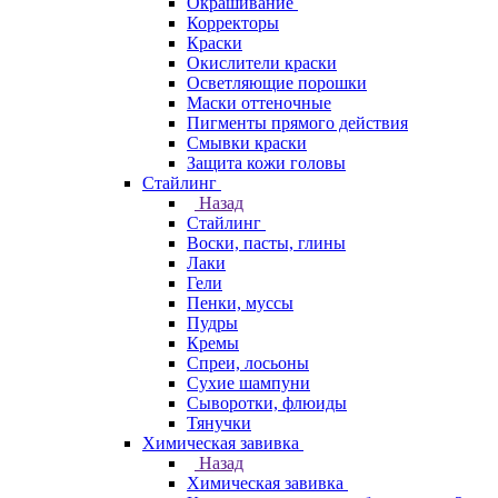
Окрашивание
Корректоры
Краски
Окислители краски
Осветляющие порошки
Маски оттеночные
Пигменты прямого действия
Смывки краски
Защита кожи головы
Стайлинг
Назад
Стайлинг
Воски, пасты, глины
Лаки
Гели
Пенки, муссы
Пудры
Кремы
Спреи, лосьоны
Сухие шампуни
Сыворотки, флюиды
Тянучки
Химическая завивка
Назад
Химическая завивка