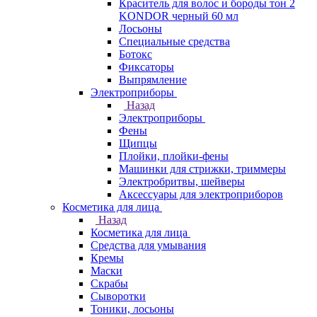
Краситель для волос и бороды тон 2
KONDOR черный 60 мл
Лосьоны
Специальные средства
Ботокс
Фиксаторы
Выпрямление
Электроприборы
Назад
Электроприборы
Фены
Щипцы
Плойки, плойки-фены
Машинки для стрижки, триммеры
Электробритвы, шейверы
Аксессуары для электроприборов
Косметика для лица
Назад
Косметика для лица
Средства для умывания
Кремы
Маски
Скрабы
Сыворотки
Тоники, лосьоны