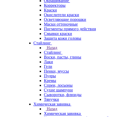
Окрашивание
Корректоры
Краски
Окислители краски
Осветляющие порошки
Маски оттеночные
Пигменты прямого действия
Смывки краски
Защита кожи головы
Стайлинг
Назад
Стайлинг
Воски, пасты, глины
Лаки
Гели
Пенки, муссы
Пудры
Кремы
Спреи, лосьоны
Сухие шампуни
Сыворотки, флюиды
Тянучки
Химическая завивка
Назад
Химическая завивка