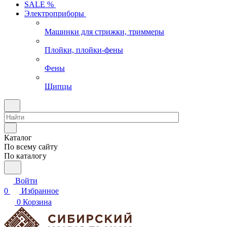
SALE %
Электроприборы
Машинки для стрижки, триммеры
Плойки, плойки-фены
Фены
Щипцы
Каталог
По всему сайту
По каталогу
Войти
0
Избранное
0
Корзина