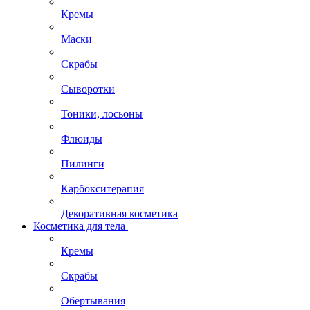
Кремы
Маски
Скрабы
Сыворотки
Тоники, лосьоны
Флюиды
Пилинги
Карбокситерапия
Декоративная косметика
Косметика для тела
Кремы
Скрабы
Обертывания