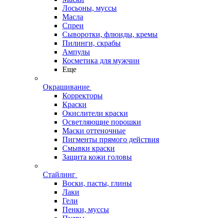
Лосьоны, муссы
Масла
Спреи
Сыворотки, флюиды, кремы
Пилинги, скрабы
Ампулы
Косметика для мужчин
Еще
Окрашивание
Корректоры
Краски
Окислители краски
Осветляющие порошки
Маски оттеночные
Пигменты прямого действия
Смывки краски
Защита кожи головы
Стайлинг
Воски, пасты, глины
Лаки
Гели
Пенки, муссы