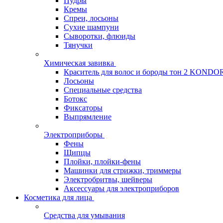
Пудры
Кремы
Спреи, лосьоны
Сухие шампуни
Сыворотки, флюиды
Тянучки
Химическая завивка
Краситель для волос и бороды тон 2 KONDO
Лосьоны
Специальные средства
Ботокс
Фиксаторы
Выпрямление
Электроприборы
Фены
Щипцы
Плойки, плойки-фены
Машинки для стрижки, триммеры
Электробритвы, шейверы
Аксессуары для электроприборов
Косметика для лица
Средства для умывания