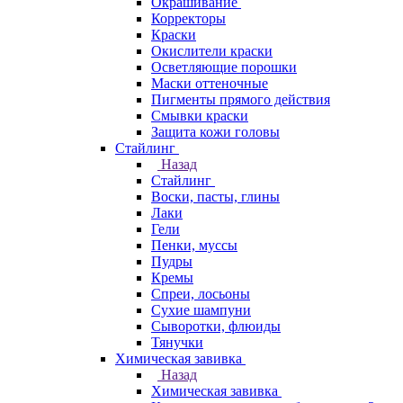
Окрашивание
Корректоры
Краски
Окислители краски
Осветляющие порошки
Маски оттеночные
Пигменты прямого действия
Смывки краски
Защита кожи головы
Стайлинг
Назад
Стайлинг
Воски, пасты, глины
Лаки
Гели
Пенки, муссы
Пудры
Кремы
Спреи, лосьоны
Сухие шампуни
Сыворотки, флюиды
Тянучки
Химическая завивка
Назад
Химическая завивка