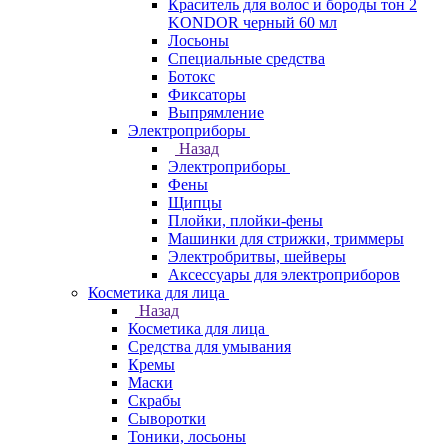
Краситель для волос и бороды тон 2
KONDOR черный 60 мл
Лосьоны
Специальные средства
Ботокс
Фиксаторы
Выпрямление
Электроприборы
Назад
Электроприборы
Фены
Щипцы
Плойки, плойки-фены
Машинки для стрижки, триммеры
Электробритвы, шейверы
Аксессуары для электроприборов
Косметика для лица
Назад
Косметика для лица
Средства для умывания
Кремы
Маски
Скрабы
Сыворотки
Тоники, лосьоны