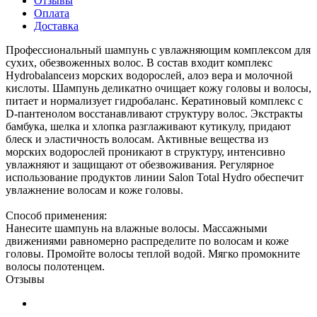
Отзывы
Оплата
Доставка
Профессиональный шампунь с увлажняющим комплексом для
сухих, обезвоженных волос. В состав входит комплекс
Hydrobalanceиз морских водорослей, алоэ вера и молочной
кислоты. Шампунь деликатно очищает кожу головы и волосы,
питает и нормализует гидробаланс. Кератиновый комплекс с
D-пантенолом восстанавливают структуру волос. Экстракты
бамбука, шелка и хлопка разглаживают кутикулу, придают
блеск и эластичность волосам. Активные вещества из
морских водорослей проникают в структуру, интенсивно
увлажняют и защищают от обезвоживания. Регулярное
использование продуктов линии Salon Total Hydro обеспечит
увлажнение волосам и коже головы.
Способ применения:
Нанесите шампунь на влажные волосы. Массажными
движениями равномерно распределите по волосам и коже
головы. Промойте волосы теплой водой. Мягко промокните
волосы полотенцем.
Отзывы