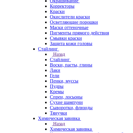
Окрашивание
Корректоры
Краски
Окислители краски
Осветляющие порошки
Маски оттеночные
Пигменты прямого действия
Смывки краски
Защита кожи головы
Стайлинг
Назад
Стайлинг
Воски, пасты, глины
Лаки
Гели
Пенки, муссы
Пудры
Кремы
Спреи, лосьоны
Сухие шампуни
Сыворотки, флюиды
Тянучки
Химическая завивка
Назад
Химическая завивка