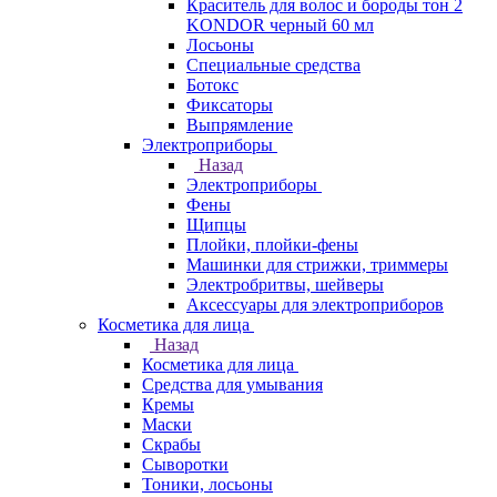
Краситель для волос и бороды тон 2
KONDOR черный 60 мл
Лосьоны
Специальные средства
Ботокс
Фиксаторы
Выпрямление
Электроприборы
Назад
Электроприборы
Фены
Щипцы
Плойки, плойки-фены
Машинки для стрижки, триммеры
Электробритвы, шейверы
Аксессуары для электроприборов
Косметика для лица
Назад
Косметика для лица
Средства для умывания
Кремы
Маски
Скрабы
Сыворотки
Тоники, лосьоны