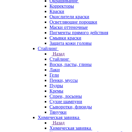
Окрашивание
Корректоры
Краски
Окислители краски
Осветляющие порошки
Маски оттеночные
Пигменты прямого действия
Смывки краски
Защита кожи головы
Стайлинг
Назад
Стайлинг
Воски, пасты, глины
Лаки
Гели
Пенки, муссы
Пудры
Кремы
Спреи, лосьоны
Сухие шампуни
Сыворотки, флюиды
Тянучки
Химическая завивка
Назад
Химическая завивка