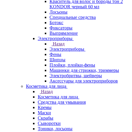
Краситель для волос и бороды тон 2
KONDOR черный 60 мл
Лосьоны
Специальные средства
Ботокс
Фиксаторы
Выпрямление
Электроприборы
Назад
Электроприборы
Фены
Щипцы
Плойки, плойки-фены
Машинки для стрижки, триммеры
Электробритвы, шейверы
Аксессуары для электроприборов
Косметика для лица
Назад
Косметика для лица
Средства для умывания
Кремы
Маски
Скрабы
Сыворотки
Тоники, лосьоны