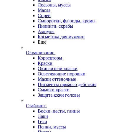
Лосьоны, муссы
Масла
Спреи
Сыворотки, флюиды, кремы
Пилинги, скрабы
Ампулы
Косметика для мужчин
Еще
Окрашивание
Корректоры
Краски
Окислители краски
Осветляющие порошки
Маски оттеночные
Пигменты прямого действия
Смывки краски
Защита кожи головы
Стайлинг
Воски, пасты, глины
Лаки
Гели
Пенки, муссы