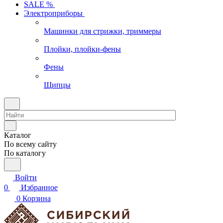
SALE %
Электроприборы
Машинки для стрижки, триммеры
Плойки, плойки-фены
Фены
Щипцы
Каталог
По всему сайту
По каталогу
Войти
0
Избранное
0
Корзина