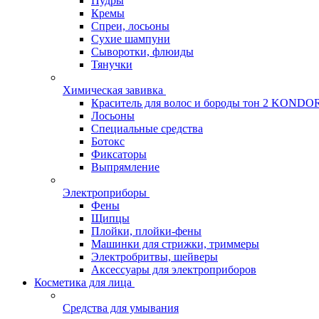
Пудры
Кремы
Спреи, лосьоны
Сухие шампуни
Сыворотки, флюиды
Тянучки
Химическая завивка
Краситель для волос и бороды тон 2 KONDO
Лосьоны
Специальные средства
Ботокс
Фиксаторы
Выпрямление
Электроприборы
Фены
Щипцы
Плойки, плойки-фены
Машинки для стрижки, триммеры
Электробритвы, шейверы
Аксессуары для электроприборов
Косметика для лица
Средства для умывания