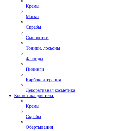
Кремы
Маски
Скрабы
Сыворотки
Тоники, лосьоны
Флюиды
Пилинги
Карбокситерапия
Декоративная косметика
Косметика для тела
Кремы
Скрабы
Обертывания