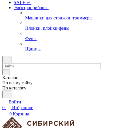
SALE %
Электроприборы
Машинки для стрижки, триммеры
Плойки, плойки-фены
Фены
Щипцы
Каталог
По всему сайту
По каталогу
Войти
0
Избранное
0
Корзина