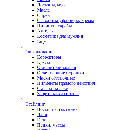
Лосьоны, муссы
Масла
Спреи
Сыворотки, флюиды, кремы
Пилинги, скрабы
Ампулы
Косметика для мужчин
Еще
Окрашивание
Корректоры
Краски
Окислители краски
Осветляющие порошки
Маски оттеночные
Пигменты прямого действия
Смывки краски
Защита кожи головы
Стайлинг
Воски, пасты, глины
Лаки
Гели
Пенки, муссы