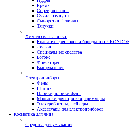
Пудры
Кремы
Спреи, лосьоны
Сухие шампуни
Сыворотки, флюиды
Тянучки
Химическая завивка
Краситель для волос и бороды тон 2 KONDO
Лосьоны
Специальные средства
Ботокс
Фиксаторы
Выпрямление
Электроприборы
Фены
Щипцы
Плойки, плойки-фены
Машинки для стрижки, триммеры
Электробритвы, шейверы
Аксессуары для электроприборов
Косметика для лица
Средства для умывания