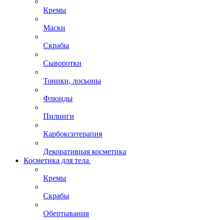
Кремы
Маски
Скрабы
Сыворотки
Тоники, лосьоны
Флюиды
Пилинги
Карбокситерапия
Декоративная косметика
Косметика для тела
Кремы
Скрабы
Обертывания