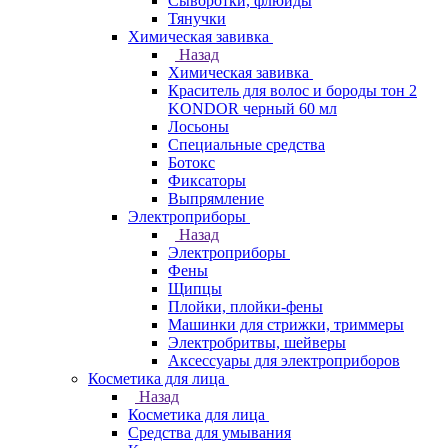
Сыворотки, флюиды
Тянучки
Химическая завивка
Назад
Химическая завивка
Краситель для волос и бороды тон 2
KONDOR черный 60 мл
Лосьоны
Специальные средства
Ботокс
Фиксаторы
Выпрямление
Электроприборы
Назад
Электроприборы
Фены
Щипцы
Плойки, плойки-фены
Машинки для стрижки, триммеры
Электробритвы, шейверы
Аксессуары для электроприборов
Косметика для лица
Назад
Косметика для лица
Средства для умывания