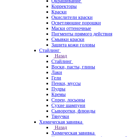
Окрашивание
Корректоры
Краски
Окислители краски
Осветляющие порошки
Маски оттеночные
Пигменты прямого действия
Смывки краски
Защита кожи головы
Стайлинг
Назад
Стайлинг
Воски, пасты, глины
Лаки
Гели
Пенки, муссы
Пудры
Кремы
Спреи, лосьоны
Сухие шампуни
Сыворотки, флюиды
Тянучки
Химическая завивка
Назад
Химическая завивка