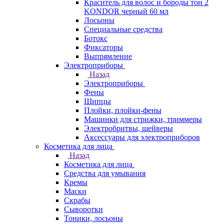
Краситель для волос и бороды тон 2
KONDOR черный 60 мл
Лосьоны
Специальные средства
Ботокс
Фиксаторы
Выпрямление
Электроприборы
Назад
Электроприборы
Фены
Щипцы
Плойки, плойки-фены
Машинки для стрижки, триммеры
Электробритвы, шейверы
Аксессуары для электроприборов
Косметика для лица
Назад
Косметика для лица
Средства для умывания
Кремы
Маски
Скрабы
Сыворотки
Тоники, лосьоны