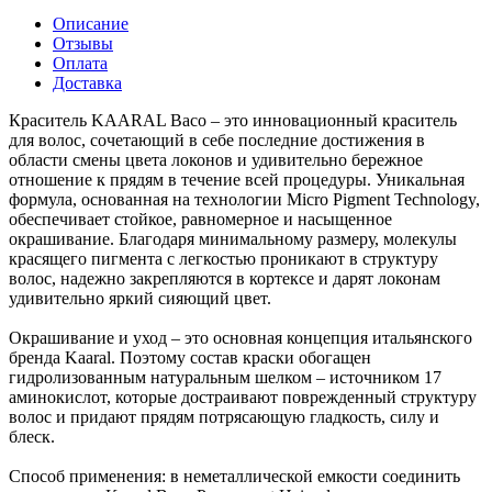
Описание
Отзывы
Оплата
Доставка
Краситель KAARAL Baco – это инновационный краситель
для волос, сочетающий в себе последние достижения в
области смены цвета локонов и удивительно бережное
отношение к прядям в течение всей процедуры. Уникальная
формула, основанная на технологии Micro Pigment Technology,
обеспечивает стойкое, равномерное и насыщенное
окрашивание. Благодаря минимальному размеру, молекулы
красящего пигмента с легкостью проникают в структуру
волос, надежно закрепляются в кортексе и дарят локонам
удивительно яркий сияющий цвет.
Окрашивание и уход – это основная концепция итальянского
бренда Kaaral. Поэтому состав краски обогащен
гидролизованным натуральным шелком – источником 17
аминокислот, которые достраивают поврежденный структуру
волос и придают прядям потрясающую гладкость, силу и
блеск.
Способ применения: в неметаллической емкости соединить