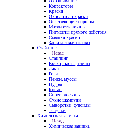
Окрашивание
Корректоры
Краски
Окислители краски
Осветляющие порошки
Маски оттеночные
Пигменты прямого действия
Смывки краски
Защита кожи головы
Стайлинг
Назад
Стайлинг
Воски, пасты, глины
Лаки
Гели
Пенки, муссы
Пудры
Кремы
Спреи, лосьоны
Сухие шампуни
Сыворотки, флюиды
Тянучки
Химическая завивка
Назад
Химическая завивка