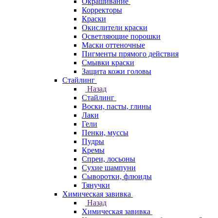
Окрашивание
Корректоры
Краски
Окислители краски
Осветляющие порошки
Маски оттеночные
Пигменты прямого действия
Смывки краски
Защита кожи головы
Стайлинг
Назад
Стайлинг
Воски, пасты, глины
Лаки
Гели
Пенки, муссы
Пудры
Кремы
Спреи, лосьоны
Сухие шампуни
Сыворотки, флюиды
Тянучки
Химическая завивка
Назад
Химическая завивка