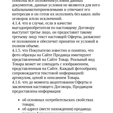
понятны все положения/условия данных
документов, данные условия не являются для него
кабальными/неприемлемыми и отвечают его
интересам и он готов их исполнять без каких либо
оговорок и/или исключений.
4.1.4. что в случае, если в качестве
выгодоприобретателя по настоящему Договору
выступит третье лицо, он предоставит такому
третьему лицу текст настоящей Оферты, разъяснит
ее положения и обеспечит принятие ее условий в
полном объеме.
4.1.5. что Покупателю известно и понятно, что
фото образцы на Сайте Продавца имитируют
представленный на Сайте Товар. Реальный вид
Товара может не совпадать с изображением,
представленным на Сайте. Каждый фотообразец
сопровождается текстовой информацией:
артикулом, ценой и описанием Товара.
4.1.6. что до момента акцептования Оферты и
заключения настоящего Договора, Продавцом
предоставлена информация:
об основных потребительских свойствах
товара;
об адресе (месте нахождения) продавца;