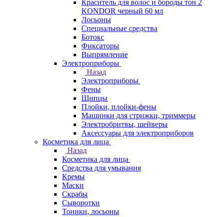
Краситель для волос и бороды тон 2
KONDOR черный 60 мл
Лосьоны
Специальные средства
Ботокс
Фиксаторы
Выпрямление
Электроприборы
Назад
Электроприборы
Фены
Щипцы
Плойки, плойки-фены
Машинки для стрижки, триммеры
Электробритвы, шейверы
Аксессуары для электроприборов
Косметика для лица
Назад
Косметика для лица
Средства для умывания
Кремы
Маски
Скрабы
Сыворотки
Тоники, лосьоны