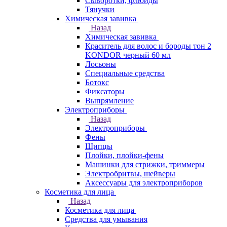
Сыворотки, флюиды
Тянучки
Химическая завивка
Назад
Химическая завивка
Краситель для волос и бороды тон 2
KONDOR черный 60 мл
Лосьоны
Специальные средства
Ботокс
Фиксаторы
Выпрямление
Электроприборы
Назад
Электроприборы
Фены
Щипцы
Плойки, плойки-фены
Машинки для стрижки, триммеры
Электробритвы, шейверы
Аксессуары для электроприборов
Косметика для лица
Назад
Косметика для лица
Средства для умывания