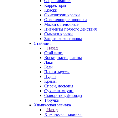
Окрашивание
Корректоры
Краски
Окислители краски
Осветляющие порошки
Маски оттеночные
Пигменты прямого действия
Смывки краски
Защита кожи головы
Стайлинг
Назад
Стайлинг
Воски, пасты, глины
Лаки
Гели
Пенки, муссы
Пудры
Кремы
Спреи, лосьоны
Сухие шампуни
Сыворотки, флюиды
Тянучки
Химическая завивка
Назад
Химическая завивка