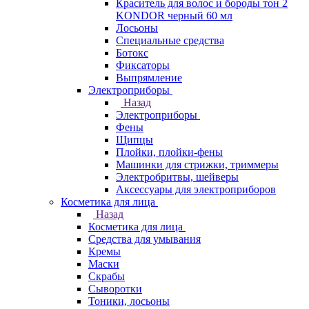
Краситель для волос и бороды тон 2
KONDOR черный 60 мл
Лосьоны
Специальные средства
Ботокс
Фиксаторы
Выпрямление
Электроприборы
Назад
Электроприборы
Фены
Щипцы
Плойки, плойки-фены
Машинки для стрижки, триммеры
Электробритвы, шейверы
Аксессуары для электроприборов
Косметика для лица
Назад
Косметика для лица
Средства для умывания
Кремы
Маски
Скрабы
Сыворотки
Тоники, лосьоны